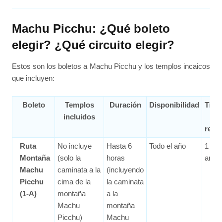
Machu Picchu: ¿Qué boleto
elegir? ¿Qué circuito elegir?
Estos son los boletos a Machu Picchu y los templos incaicos
que incluyen:
Boleto
Templos
Duración
Disponibilidad
Tiem
incluidos
de
rese
Ruta
No incluye
Hasta 6
Todo el año
1 me
Montaña
(solo la
horas
ante
Machu
caminata a la
(incluyendo
Picchu
cima de la
la caminata
(1-A)
montaña
a la
Machu
montaña
Picchu)
Machu