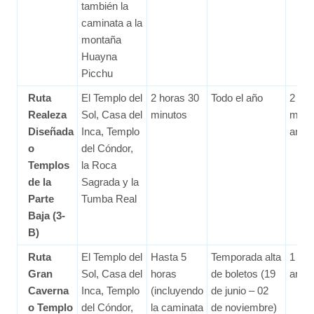
también la
caminata a la
montaña
Huayna
Picchu
Ruta
El Templo del
2 horas 30
Todo el año
2
Realeza
Sol, Casa del
minutos
mes
Diseñada
Inca, Templo
ante
o
del Cóndor,
Templos
la Roca
de la
Sagrada y la
Parte
Tumba Real
Baja (3-
B)
Ruta
El Templo del
Hasta 5
Temporada alta
1 me
Gran
Sol, Casa del
horas
de boletos (19
ante
Caverna
Inca, Templo
(incluyendo
de junio – 02
o Templo
del Cóndor,
la caminata
de noviembre)