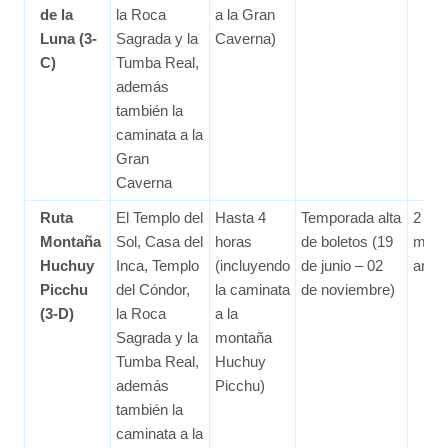
de la
la Roca
a la Gran
Luna (3-
Sagrada y la
Caverna)
C)
Tumba Real,
además
también la
caminata a la
Gran
Caverna
Ruta
El Templo del
Hasta 4
Temporada alta
2
Montaña
Sol, Casa del
horas
de boletos (19
mes
Huchuy
Inca, Templo
(incluyendo
de junio – 02
ante
Picchu
del Cóndor,
la caminata
de noviembre)
(3-D)
la Roca
a la
Sagrada y la
montaña
Tumba Real,
Huchuy
además
Picchu)
también la
caminata a la