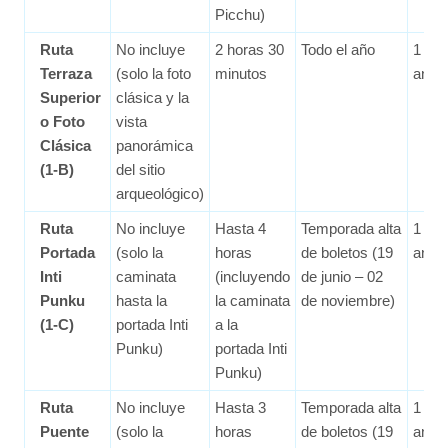
Picchu)
Ruta
No incluye
2 horas 30
Todo el año
1 me
Terraza
(solo la foto
minutos
ante
Superior
clásica y la
o Foto
vista
Clásica
panorámica
(1-B)
del sitio
arqueológico)
Ruta
No incluye
Hasta 4
Temporada alta
1 me
Portada
(solo la
horas
de boletos (19
ante
Inti
caminata
(incluyendo
de junio – 02
Punku
hasta la
la caminata
de noviembre)
(1-C)
portada Inti
a la
Punku)
portada Inti
Punku)
Ruta
No incluye
Hasta 3
Temporada alta
1 me
Puente
(solo la
horas
de boletos (19
ante