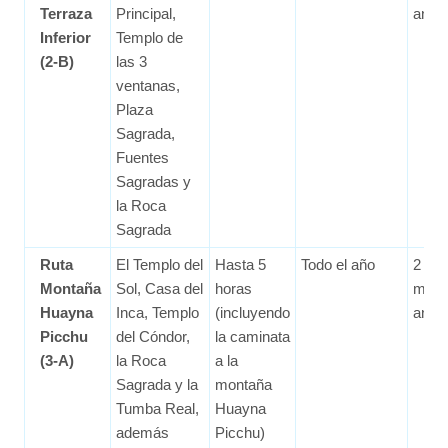
Terraza
Principal,
ante
Inferior
Templo de
(2-B)
las 3
ventanas,
Plaza
Sagrada,
Fuentes
Sagradas y
la Roca
Sagrada
Ruta
El Templo del
Hasta 5
Todo el año
2
Montaña
Sol, Casa del
horas
mes
Huayna
Inca, Templo
(incluyendo
ante
Picchu
del Cóndor,
la caminata
(3-A)
la Roca
a la
Sagrada y la
montaña
Tumba Real,
Huayna
además
Picchu)