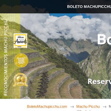
BOLETO MACHUPICCH
B
Reser
BoletoMachupicchu.com
Machu Picchu
M