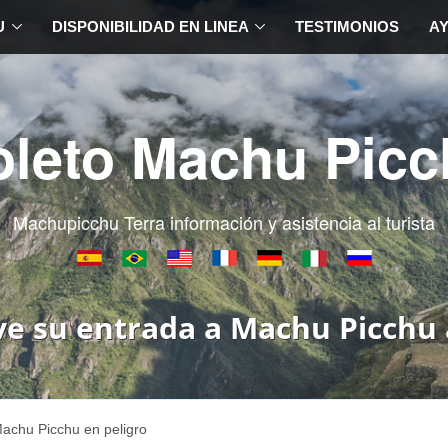
U
DISPONIBILIDAD EN LINEA
TESTIMONIOS
A
oleto Machu Picc
Machupicchu Terra información y asistencia al turista
ve su entrada a Machu Picchu 
achu Picchu en peligro