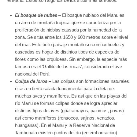
el Manu. Estos son algunos de los sitios más famosos:
El bosque de nubes
– El bosque nublado del Manu es
un área de montaña tropical que se caracteriza por la
proliferación de nieblas causada por la humedad de la
zona. Se sitúa entre los 1650 y 600 metros sobre el nivel
del mar. Este bello paisaje montañoso con riachuelos y
cascadas es hogar de distintos tipos de especies de
flores como las orquídeas. Sin embargo, la especie más
famosa es el ‘Gallito de las rocas’, considerado el ave
nacional del Perú.
Collpa de loros
– Las collpas son formaciones naturales
ricas en tierra salada fundamental para la dieta de
muchas aves y mamíferos. Es así que en las playas del
río Manu se forman collpas donde se logra apreciar
distintos tipos de aves (guacamayos, palomas, pavas)
así como mamíferos (ronsocos, sajinos, venados,
huanganas). En el Manu y la Reserva Nacional de
Tambopata existen puntos del río (en embarcación)