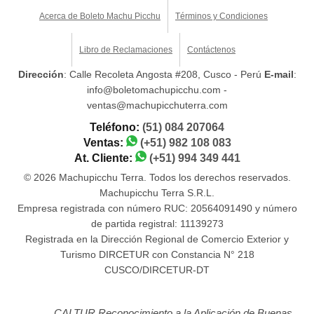
Acerca de Boleto Machu Picchu
Términos y Condiciones
Libro de Reclamaciones
Contáctenos
Dirección
: Calle Recoleta Angosta #208, Cusco - Perú
E-mail
:
info@boletomachupicchu.com -
ventas@machupicchuterra.com
Teléfono:
(51) 084 207064
Ventas:
(+51) 982 108 083
At. Cliente:
(+51) 994 349 441
© 2026 Machupicchu Terra. Todos los derechos reservados.
Machupicchu Terra S.R.L.
Empresa registrada con número RUC: 20564091490 y número
de partida registral: 11139273
Registrada en la Dirección Regional de Comercio Exterior y
Turismo DIRCETUR con Constancia N° 218
CUSCO/DIRCETUR-DT
CALTUR Reconocimiento a la Aplicación de Buenas