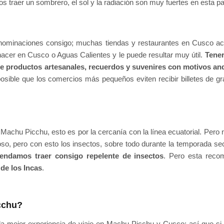
traer un sombrero, el sol y la radiación son muy fuertes en esta pa
nominaciones consigo; muchas tiendas y restaurantes en Cusco ace
hacer en Cusco o Aguas Calientes y le puede resultar muy útil.
Tener
de productos artesanales, recuerdos y suvenires con motivos andi
posible que los comercios más pequeños eviten recibir billetes de 
Machu Picchu, esto es por la cercanía con la línea ecuatorial. Pero no
oso, pero con esto los insectos, sobre todo durante la temporada s
endamos traer consigo repelente de insectos
. Pero esta reco
de los Incas
.
cchu?
la mejor experiencia de viaje en Machu Picchu y Cusco; así que si