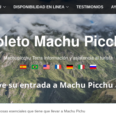
U
DISPONIBILIDAD EN LINEA
TESTIMONIOS
A
oleto Machu Picc
Machupicchu Terra información y asistencia al turista
ve su entrada a Machu Picchu 
osas esenciales que tiene que llevar a Machu Pichu