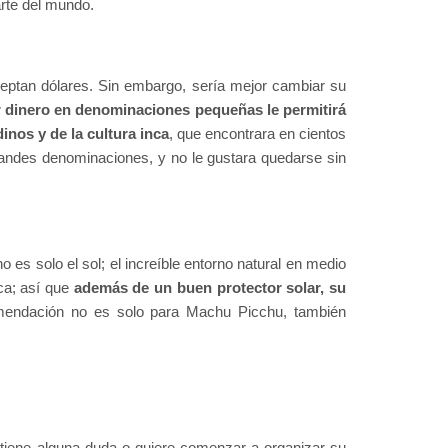
rte del mundo.
ptan dólares. Sin embargo, sería mejor cambiar su
 dinero en denominaciones pequeñas le permitirá
nos y de la cultura inca
, que encontrara en cientos
grandes denominaciones, y no le gustara quedarse sin
 es solo el sol; el increíble entorno natural en medio
eca; así que
además de un buen protector solar, su
mendación no es solo para Machu Picchu, también
 tiene alguna duda o quiere comenzar a organizar su