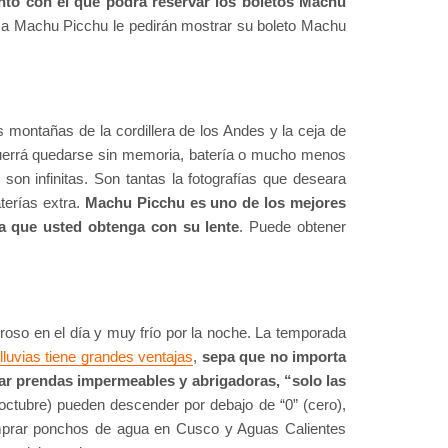
nto con el que podrá reservar los boletos Machu
ar a Machu Picchu le pedirán mostrar su boleto Machu
montañas de la cordillera de los Andes y la ceja de
querrá quedarse sin memoria, batería o mucho menos
on infinitas. Son tantas la fotografías que deseara
terías extra.
Machu Picchu es uno de los mejores
la que usted obtenga con su lente
. Puede obtener
roso en el día y muy frío por la noche. La temporada
lluvias tiene grandes ventajas
,
sepa que no importa
ar prendas impermeables y abrigadoras, “solo las
 octubre) pueden descender por debajo de “0” (cero),
omprar ponchos de agua en Cusco y Aguas Calientes