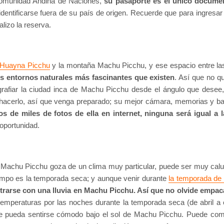
 Comunidad Andina de Naciones,
su pasaporte es el único docume
identificarse fuera de su país de origen. Recuerde que para ingres
lizo la reserva.
Huayna Picchu
y la montaña Machu Picchu, y ese espacio entre las 
s entornos naturales más fascinantes que existen
. Así que no 
rafiar la ciudad inca de Machu Picchu desde el ángulo que desee, s
hacerlo, así que venga preparado; su mejor cámara, memorias y ba
s de miles de fotos de ella en internet, ninguna será igual a 
 oportunidad.
 a Machu Picchu goza de un clima muy particular, puede ser muy calu
 tiempo es la temporada seca; y aunque venir durante
la temporada de 
trarse con una lluvia en Machu Picchu. Así que no olvide empac
 temperaturas por las noches durante la temporada seca (de abril a
 que pueda sentirse cómodo bajo el sol de Machu Picchu. Puede c