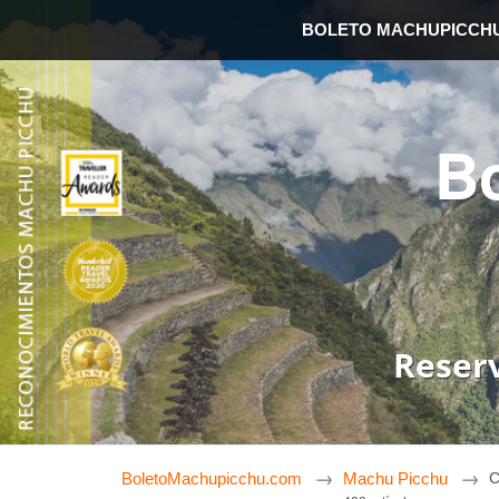
BOLETO MACHUPICCH
B
Reser
BoletoMachupicchu.com
Machu Picchu
C