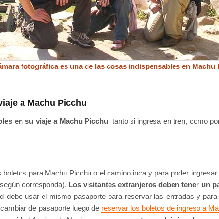
ámara fotográfica es una de las cosas indispensables en Machu 
viaje a Machu Picchu
bles en su viaje a Machu Picchu
, tanto si ingresa en tren, como po
os boletos para Machu Picchu o el camino inca y para poder ingresar
d según corresponda).
Los visitantes extranjeros deben tener un p
ed debe usar el mismo pasaporte para reservar las entradas y para 
 cambiar de pasaporte luego de
reservar los boletos de ingreso a M