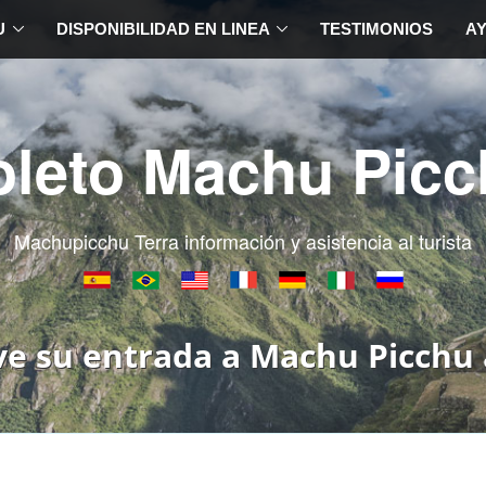
U
DISPONIBILIDAD EN LINEA
TESTIMONIOS
A
oleto Machu Picc
Machupicchu Terra información y asistencia al turista
ve su entrada a Machu Picchu 