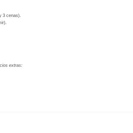
y 3 cenas).
ir).
cios extras: