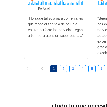
!Perfecto!
"Hola que tal solo para comentarles
"Buen
que tengo el servicio de octubre
nos de
estuvo perfecto los servicios llegan
servic
a tiempo la atención super buena..."
agrad
exper
graci
excele
1
2
3
4
5
6
¡Todo lo que necesi