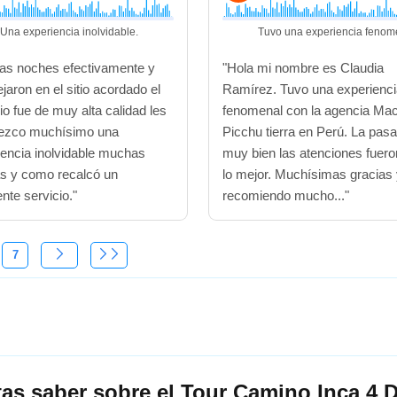
Una experiencia inolvidable.
Tuvo una experiencia fenom
as noches efectivamente y
"Hola mi nombre es Claudia
jaron en el sitio acordado el
Ramírez. Tuvo una experienc
io fue de muy alta calidad les
fenomenal con la agencia Ma
ezco muchísimo una
Picchu tierra en Perú. La pa
iencia inolvidable muchas
muy bien las atenciones fuero
as y como recalcó un
lo mejor. Muchísimas gracias
nte servicio."
recomiendo mucho..."
7
tas saber sobre el Tour Camino Inca 4 