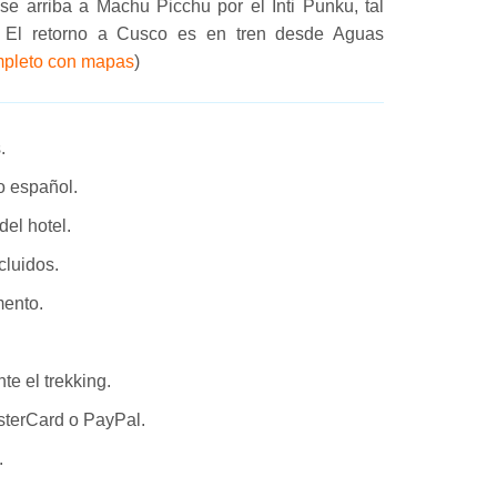
se arriba a Machu Picchu por el Inti Punku, tal
. El retorno a Cusco es en tren desde Aguas
ompleto con mapas
)
.
 o español.
el hotel.
cluidos.
ento.
e el trekking.
sterCard o PayPal.
.