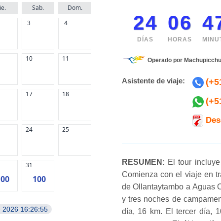
ie.
Sab.
Dom.
24
06
4
3
4
DÍAS
HORAS
MINU
10
11
Operado por Machupicchu
Asistente de viaje:
(+5
17
18
(+5
Des
24
25
RESUMEN:
El tour incluye
31
Comienza con el viaje en tra
100
100
de Ollantaytambo a Aguas C
y tres noches de campament
e 2026 16:26:55
día, 16 km. El tercer día, 