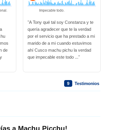
enal.
Impecable todo.
"A Tony qué tal soy Constanza y te
ia
quería agradecer que te la verdad
chu
por el servicio que ha prestado a mi
samos
marido de a mi cuando estuvimos
n de
ahí Cusco machu pichu la verdad
 y
que impecable este todo ..."
9
Testimonios
Días a Machu Picchu!