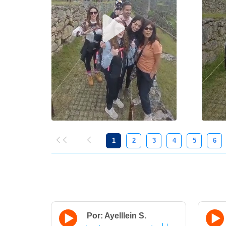
1
2
3
4
5
6
Por: Ayelllein S.