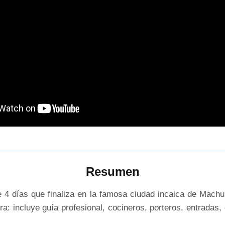
Resumen
4 días que finaliza en la famosa ciudad incaica de Machu 
a: incluye guía profesional, cocineros, porteros, entradas,