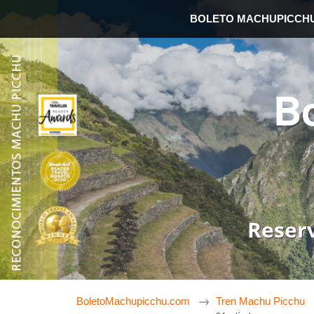
BOLETO MACHUPICCH
B
Reser
BoletoMachupicchu.com
Tren Machu Picchu