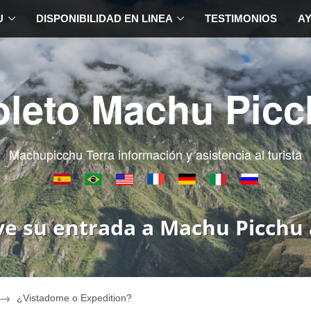
U
DISPONIBILIDAD EN LINEA
TESTIMONIOS
A
oleto Machu Picc
Machupicchu Terra información y asistencia al turista
ve su entrada a Machu Picchu 
¿Vistadome o Expedition?