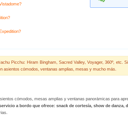
n Vistadome?
ition?
 Expedition?
Machu Picchu: Hiram Bingham, Sacred Valley, Voyager, 360º, etc. S
luyen asientos cómodos, ventanas amplias, mesas y mucho más.
n asientos cómodos, mesas amplias y ventanas panorámicas para apr
servicio a bordo que ofrece: snack de cortesía, show de danza, 
rias.