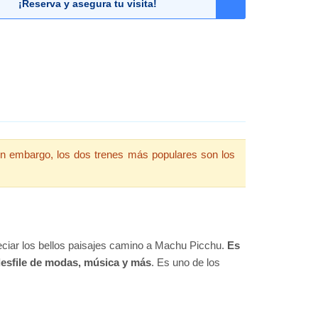
¡Reserva y asegura tu visita!
in embargo, los dos trenes más populares son los
eciar los bellos paisajes camino a Machu Picchu.
Es
desfile de modas, música y más
. Es uno de los