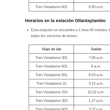
Tren Vistadome 601
6.50 a.m.
Horarios en la estación Ollantaytambo
Esta estación se encuentra a 1 hora 45 minutos d
todos los servicios de trenes.
Viaje de ida
Salida
Tren Vistadome 301
7.05 a.m.
Tren Vistadome 601
8 a.m.
Tren Vistadome 501
8.53 a.m.
Tren Vistadome 31
9.15 a.m.
Tren Vistadome 203
10.32 a.m.
Tren Vistadome 303
1.27 p.m.
Tren Vistadome 603
3.37 p.m.