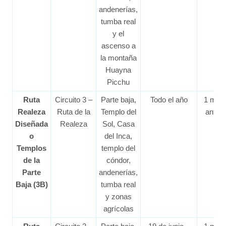
andenerías,
tumba real
y el
ascenso a
la montaña
Huayna
Picchu
Ruta
Circuito 3 –
Parte baja,
Todo el año
1 mes
Realeza
Ruta de la
Templo del
antes
Diseñada
Realeza
Sol, Casa
o
del Inca,
Templos
templo del
de la
cóndor,
Parte
andenerías,
Baja (3B)
tumba real
y zonas
agrícolas