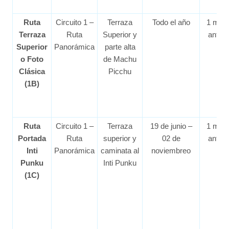
Ruta
Circuito 1 –
Terraza
Todo el año
1 mes
Terraza
Ruta
Superior y
antes
Superior
Panorámica
parte alta
o Foto
de Machu
Clásica
Picchu
(1B)
Ruta
Circuito 1 –
Terraza
19 de junio –
1 mes
Portada
Ruta
superior y
02 de
antes
Inti
Panorámica
caminata al
noviembreo
Punku
Inti Punku
(1C)