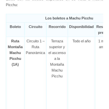
Picchu:
Los boletos a Machu Picchu
Boleto
Circuito
Recorrido
Disponibilidad
Reserv
previa
Ruta
Circuito 1 –
Terraza
Todo el año
1 mes
Montaña
Ruta
superior y
antes
Machu
Panorámica
el ascenso
Picchu
a la
(1A)
Montaña
Machu
Picchu