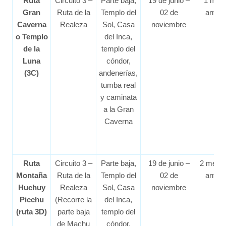
Ruta
Circuito 3 –
Parte baja,
19 de junio –
1 mes
Gran
Ruta de la
Templo del
02 de
antes
Caverna
Realeza
Sol, Casa
noviembre
o Templo
del Inca,
de la
templo del
Luna
cóndor,
(3C)
andenerías,
tumba real
y caminata
a la Gran
Caverna
Ruta
Circuito 3 –
Parte baja,
19 de junio –
2 mese
Montaña
Ruta de la
Templo del
02 de
antes
Huchuy
Realeza
Sol, Casa
noviembre
Picchu
(Recorre la
del Inca,
(ruta 3D)
parte baja
templo del
de Machu
cóndor,