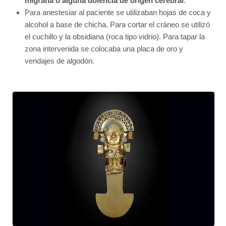
migraña o alguna dolencia de origen cerebral
.
Para anestesiar al paciente se utilizaban hojas de coca y
alcohol a base de chicha. Para cortar el cráneo se utilizó
el cuchillo y la obsidiana (roca tipo vidrio). Para tapar la
zona intervenida se colocaba una placa de oro y
vendajes de algodón.