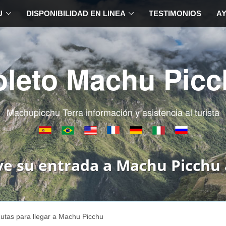
U
DISPONIBILIDAD EN LINEA
TESTIMONIOS
A
oleto Machu Picc
Machupicchu Terra información y asistencia al turista
ve su entrada a Machu Picchu 
utas para llegar a Machu Picchu