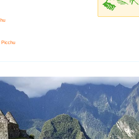
chu
u Picchu