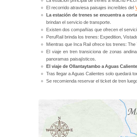
La estación principal de trenes a Machu Picc
El recorrido atraviesa paisajes increíbles del
La estación de trenes se encuentra a corta
brindan el servicio de transporte.
Existen dos compañías que ofrecen el servicio
PeruRail brinda los trenes: Expedition, Vis
Mientras que Inca Rail ofrece los trenes: The
El viaje en tren transiciona de zonas andin
panoramas paisajísticos.
El viaje de Ollantaytambo a Aguas Calient
Tras llegar a Aguas Calientes solo quedará t
Se recomienda reservar el ticket de tren lueg