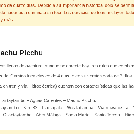
o de cuatro días. Debido a su importancia histórica, solo se permit
uede hacer esta caminata sin tour. Los servicios de tours incluyen todo
 y más.
 Machu Picchu
ivas llenas de aventura, aunque solamente hay tres rutas que combina
s del Camino Inca clásico de 4 días, o en su versión corta de 2 días.
 en tren y vía Hidroeléctrica) cuentan con características que las h
llantaytambo – Aguas Calientes – Machu Picchu.
antaytambo – Km. 82 – Llactapata – Wayllabamba – Warmiwañusca 
– Ollantaytambo – Abra Málaga – Santa María – Santa Teresa – Hidr