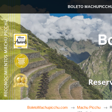
BOLETO MACHUPICCH
B
Reser
BoletoMachupicchu.com
Machu Picchu
R