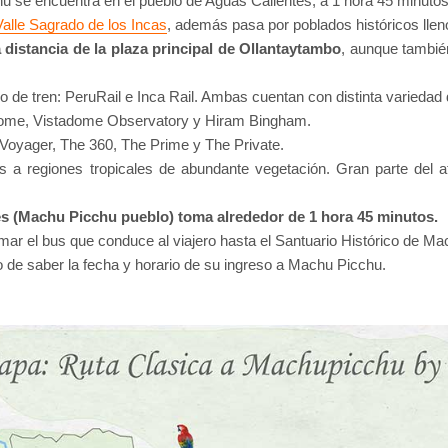
hu se encuentra en el pueblo de Aguas Calientes, a 1 hora 45 minuto
Valle Sagrado de los Incas
, además pasa por poblados históricos lleno
 distancia de la plaza principal de Ollantaytambo
, aunque también
 de tren: PeruRail e Inca Rail. Ambas cuentan con distinta variedad 
tadome, Vistadome Observatory y Hiram Bingham.
 Voyager, The 360, The Prime y The Private.
as a regiones tropicales de abundante vegetación. Gran parte del a
es (Machu Picchu pueblo) toma alrededor de 1 hora 45 minutos.
omar el bus que conduce al viajero hasta el Santuario Histórico de M
o de saber la fecha y horario de su ingreso a Machu Picchu.