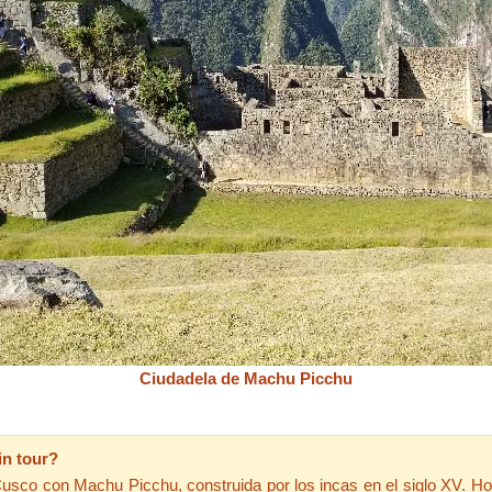
Ciudadela de Machu Picchu
in tour?
Cusco con Machu Picchu, construida por los incas en el siglo XV. Hoy