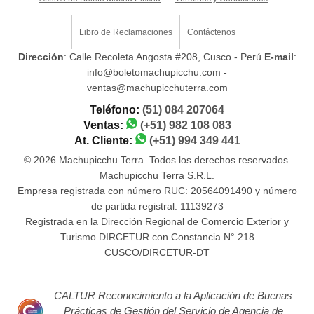
Libro de Reclamaciones
Contáctenos
Dirección
: Calle Recoleta Angosta #208, Cusco - Perú
E-mail
:
info@boletomachupicchu.com -
ventas@machupicchuterra.com
Teléfono:
(51) 084 207064
Ventas:
(+51) 982 108 083
At. Cliente:
(+51) 994 349 441
© 2026 Machupicchu Terra. Todos los derechos reservados.
Machupicchu Terra S.R.L.
Empresa registrada con número RUC: 20564091490 y número
de partida registral: 11139273
Registrada en la Dirección Regional de Comercio Exterior y
Turismo DIRCETUR con Constancia N° 218
CUSCO/DIRCETUR-DT
CALTUR Reconocimiento a la Aplicación de Buenas
Prácticas de Gestión del Servicio de Agencia de