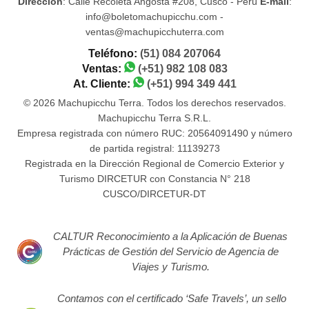
Dirección
: Calle Recoleta Angosta #208, Cusco - Perú
E-mail
:
info@boletomachupicchu.com -
ventas@machupicchuterra.com
Teléfono:
(51) 084 207064
Ventas:
(+51) 982 108 083
At. Cliente:
(+51) 994 349 441
© 2026 Machupicchu Terra. Todos los derechos reservados.
Machupicchu Terra S.R.L.
Empresa registrada con número RUC: 20564091490 y número
de partida registral: 11139273
Registrada en la Dirección Regional de Comercio Exterior y
Turismo DIRCETUR con Constancia N° 218
CUSCO/DIRCETUR-DT
CALTUR Reconocimiento a la Aplicación de Buenas
Prácticas de Gestión del Servicio de Agencia de
Viajes y Turismo.
Contamos con el certificado ‘Safe Travels’, un sello