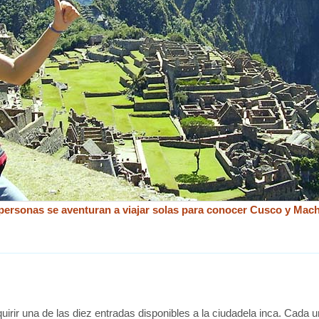
ersonas se aventuran a viajar solas para conocer Cusco y Mac
irir una de las diez entradas disponibles a la ciudadela inca. Cada u