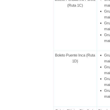
(Ruta 1C)
ma
Gru
ma
Gru
ma
Gru
ma
Boleto Puente Inca (Ruta
Gru
1D)
ma
Gru
ma
Gru
ma
Gru
ma