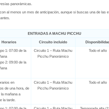
avesías panorámicas.
n al menos un mes de anticipación, aunque si buscas una de las ent
antes.
ENTRADAS A MACHU PICCHU
Horarios
Circuito incluido
Disponibilida
po 1: 07:00 de la
Circuito 1 – Ruta Machu
Todo el año
ñana
Picchu Panorámico
po 2: 09:00 de la
ñana
rarios en
Circuito 1 – Ruta Machu
Todo el año
los de una hora, de
Picchu Panorámico
e la mañana a
e la tarde.
po 1: 07:00 de la
Circuito 1 – Ruta Machu
Temporada alta (1