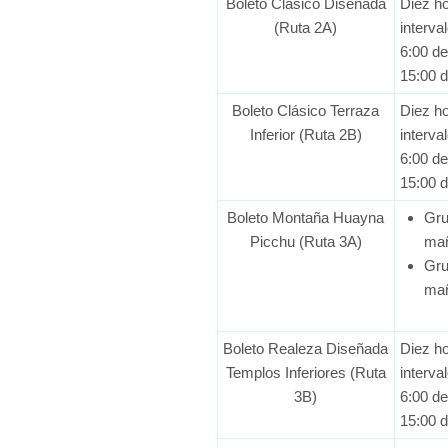
Boleto Clásico Diseñada
Diez ho
(Ruta 2A)
interva
6:00 d
15:00 d
Boleto Clásico Terraza
Diez ho
Inferior (Ruta 2B)
interva
6:00 d
15:00 d
Boleto Montaña Huayna
Gru
Picchu (Ruta 3A)
ma
Gru
ma
Boleto Realeza Diseñada
Diez ho
Templos Inferiores (Ruta
interva
3B)
6:00 d
15:00 d