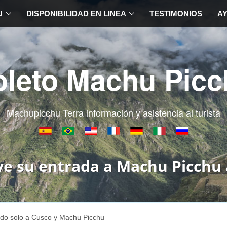
U
DISPONIBILIDAD EN LINEA
TESTIMONIOS
A
oleto Machu Picc
Machupicchu Terra información y asistencia al turista
ve su entrada a Machu Picchu 
ndo solo a Cusco y Machu Picchu