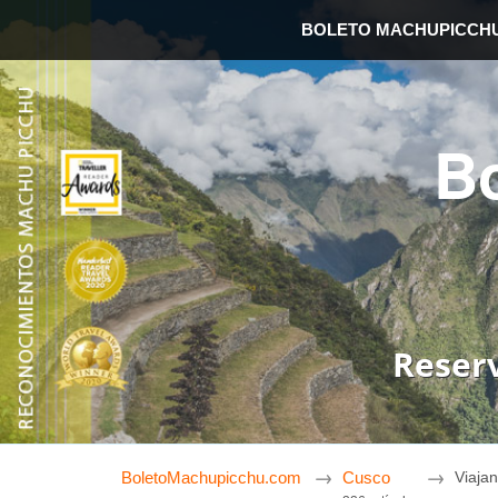
BOLETO MACHUPICCH
B
Reser
BoletoMachupicchu.com
Cusco
Viaja