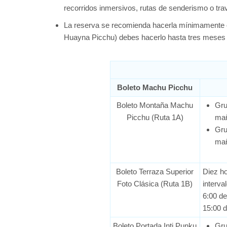
recorridos inmersivos, rutas de senderismo o tr
La reserva se recomienda hacerla mínimamente co
Huayna Picchu) debes hacerlo hasta tres meses 
Boleto Machu Picchu
Boleto Montaña Machu
Gru
Picchu (Ruta 1A)
ma
Gru
ma
Boleto Terraza Superior
Diez ho
Foto Clásica (Ruta 1B)
interva
6:00 d
15:00 d
Boleto Portada Inti Punku
Gru