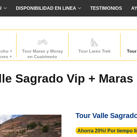
U
DISPONIBILIDAD EN LINEA
TESTIMONIOS
A
cchu +
Tour Maras y Moray
Tour Lares Trek
Tour
ores +
en Cuatrimoto
ntay
lle Sagrado Vip + Maras
Tour Valle Sagrad
Ahorra 20%! Por tiempo l