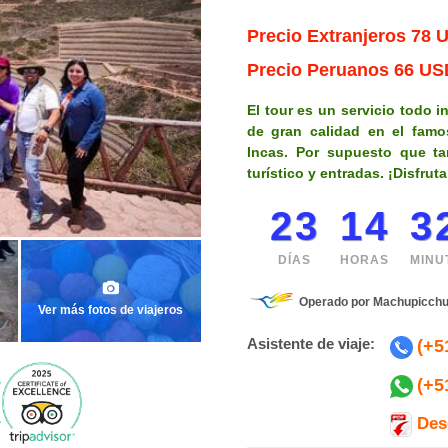
Precio Extranjeros
78 
Precio Peruanos
66 US
El tour es un servicio todo i
de gran calidad en el famo
Incas. Por supuesto que ta
turístico y entradas. ¡Disfruta
23
14
3
DÍAS
HORAS
MINU
Operado por Machupicchu
Ver más fotos de viajeros
Asistente de viaje:
(+5
(+5
Des