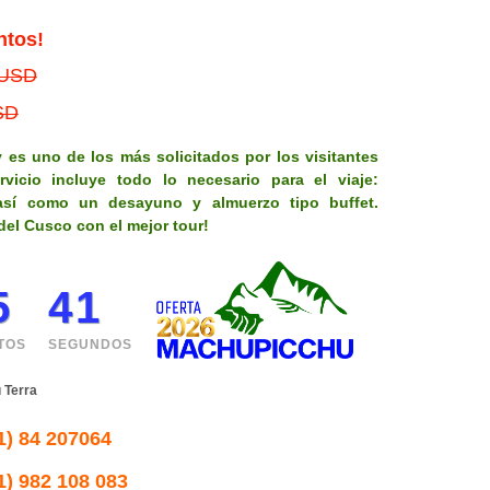
ntos!
 USD
SD
 es uno de los más solicitados por los visitantes
vicio incluye todo lo necesario para el viaje:
 así como un desayuno y almuerzo tipo buffet.
del Cusco con el mejor tour!
5
40
TOS
SEGUNDOS
 Terra
1) 84 207064
1) 982 108 083