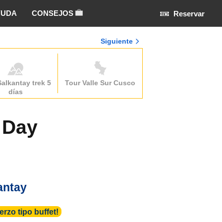
YUDA
CONSEJOS
Reservar
Siguiente
Salkantay trek 5
Tour Valle Sur Cusco
días
 Day
antay
rzo tipo buffet!