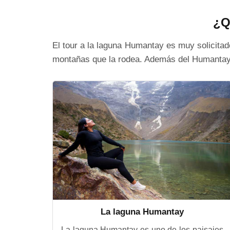
¿Q
El tour a la laguna Humantay es muy solicitad
montañas que la rodea. Además del Humantay el
La laguna Humantay
La laguna Humantay es uno de los paisajes