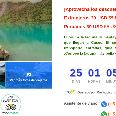
¡Aprovecha los descue
Extranjeros
39 USD
55
Peruanos
39 USD
55 U
El tour a la laguna Humantay
que llegan a Cusco. El ser
transporte, entradas, guía
¡Conoce la laguna más bella 
25
01
0
Ver más fotos de viajeros
DÍAS
HORAS
MINU
Operado por Machupicchu
Asistente de viaje:
(+5
(+5