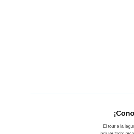
¡Cono
El tour a la lag
incluye todo: rec