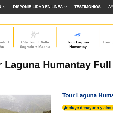
U
DISPONIBILIDAD EN LINEA
TESTIMONIOS
A
rado +
City Tour + Valle
Tour Laguna
Tour 
chu
Sagrado + Machu
Humantay
Picchu
r Laguna Humantay Full
Tour Laguna Hum
¡Incluye desayuno y almue