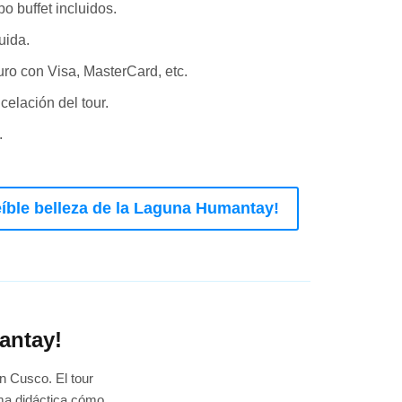
 buffet incluidos.
uida.
uro con Visa, MasterCard, etc.
elación del tour.
.
reíble belleza de la Laguna Humantay!
antay!
an Cusco. El tour
rma didáctica cómo